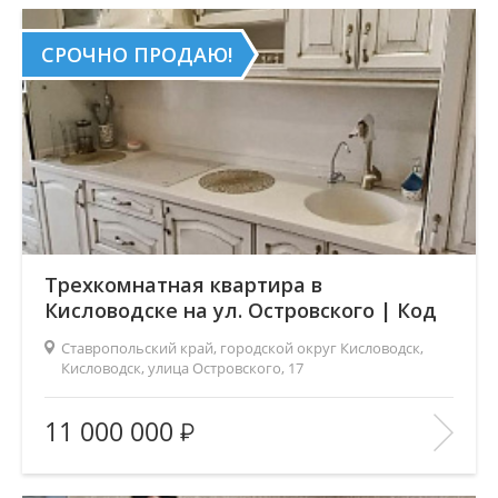
В ИЗБРАННОЕ
СРОЧНО ПРОДАЮ!
Трехкомнатная квартира в
Кисловодске на ул. Островского | Код
5040
Ставропольский край, городской округ Кисловодск,
Кисловодск, улица Островского, 17
Площадь
(общ. /жил. /кухня), м2:
75/45/12
11 000 000
Число комнат:
3
Этаж:
6/12