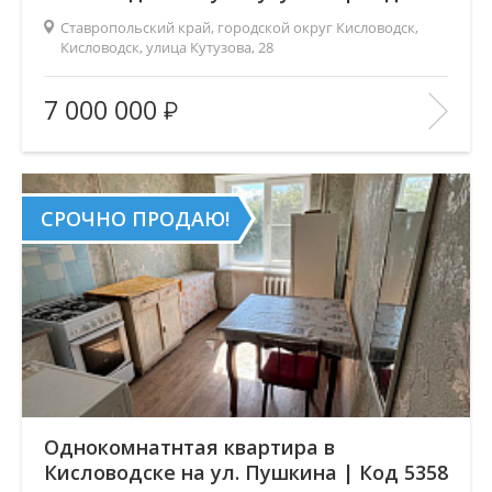
Ставропольский край, городской округ Кисловодск,
Кисловодск, улица Кутузова, 28
Площадь
(общ. /жил. /кухня), м2:
43/28/6
7 000 000
Число комнат:
2
Этаж:
3/5
В ИЗБРАННОЕ
СРОЧНО ПРОДАЮ!
Однокомнатнтая квартира в
Кисловодске на ул. Пушкина | Код 5358