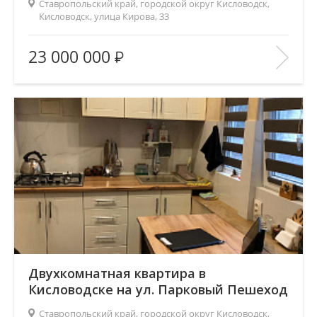
Ставропольский край, городской округ Кисловодск,
Кисловодск, улица Кирова, 33
Площадь
(общ. /жил. /кухня), м2:
92/28/50
23 000 000
Число комнат:
2
Этаж:
2/10
В ИЗБРАННОЕ
Двухкомнатная квартира в
Кисловодске на ул. Парковый Пешеход
| Код 5030
Ставропольский край, городской округ Кисловодск,