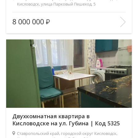
Кисловодск, улица Парковый Пешеход, 5
Площадь
(общ. /жил. /кухня), м2:
28/18/5
8 000 000
Число комнат:
2
Этаж:
2/3
В ИЗБРАННОЕ
Двухкомнатная квартира в
Кисловодске на ул. Губина | Код 5325
Ставропольский край, городской округ Кисловодск,