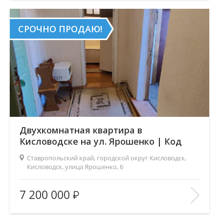
В ИЗБРАННОЕ
СРОЧНО ПРОДАЮ!
Двухкомнатная квартира в
Кисловодске на ул. Ярошенко | Код
5076
Ставропольский край, городской округ Кисловодск,
Кисловодск, улица Ярошенко, 6
Площадь
(общ. /жил. /кухня), м2:
50/28/6
7 200 000
Число комнат:
2
Этаж:
1/1