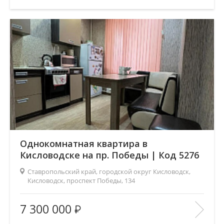
Этаж:
2/5
В ИЗБРАННОЕ
Однокомнатная квартира в
Кисловодске на пр. Победы | Код 5276
Ставропольский край, городской округ Кисловодск,
Кисловодск, проспект Победы, 134
Площадь
(общ. /жил. /кухня), м2:
41/18/9
7 300 000
Число комнат:
1