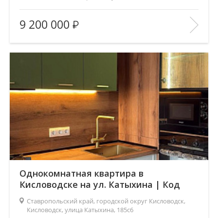
Площадь
(общ. /жил. /кухня), м2:
55/28/6
9 200 000
Число комнат:
2
Этаж:
3/5
В ИЗБРАННОЕ
Однокомнатная квартира в
Кисловодске на ул. Катыхина | Код
4972
Ставропольский край, городской округ Кисловодск,
Кисловодск, улица Катыхина, 185с6