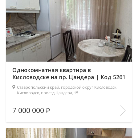
Однокомнатная квартира в
Кисловодске на пр. Цандера | Код 5261
Ставропольский край, городской округ Кисловодск,
Кисловодск, проезд Цандера, 15
Площадь
(общ. /жил. /кухня), м2:
29/16/6
7 000 000
Число комнат:
1
Этаж:
1/5
В ИЗБРАННОЕ