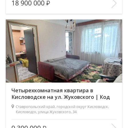
18 900 000
Число комнат:
2
Этаж:
3/6
В ИЗБРАННОЕ
Четырехкомнатная квартира в
Кисловодске на ул. Жуковского | Код
5334
Ставропольский край, городской округ Кисловодск,
Кисловодск, улица Жуковского, 34
Площадь
(общ. /жил. /кухня), м2:
60/45/6