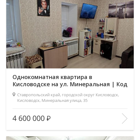
В ИЗБРАННОЕ
Однокомнатная квартира в
Кисловодске на ул. Минеральная | Код
5262
Ставропольский край, городской округ Кисловодск,
Кисловодск, Минеральная улица, 35
Площадь
(общ. /жил. /кухня), м2:
20/14/4
4 600 000
Число комнат:
1
Этаж:
1/1
В ИЗБРАННОЕ