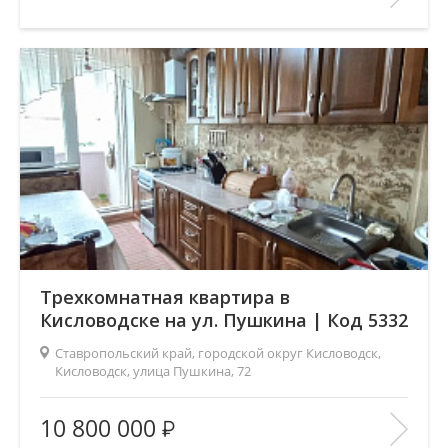
Этаж:
5/5
В ИЗБРАННОЕ
Трехкомнатная квартира в
Кисловодске на ул. Пушкина | Код 5332
Ставропольский край, городской округ Кисловодск,
Кисловодск, улица Пушкина, 72
Площадь
(общ. /жил. /кухня), м2:
78/40/10
10 800 000
Число комнат:
3