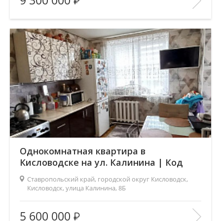
9 300 000
Число комнат:
4
Этаж:
5/5
В ИЗБРАННОЕ
Однокомнатная квартира в
Кисловодске на ул. Калинина | Код
5330
Ставропольский край, городской округ Кисловодск,
Кисловодск, улица Калинина, 8Б
Площадь
(общ. /жил. /кухня), м2:
40/18/9
5 600 000
Число комнат:
1