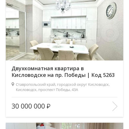
Двухкомнатная квартира в
Кисловодске на пр. Победы | Код 5263
Ставропольский край, городской округ Кисловодск,
Кисловодск, проспект Победы, 43А
Площадь
(общ. /жил. /кухня), м2:
95/45/20
30 000 000
Число комнат:
2
Этаж:
5/14
В ИЗБРАННОЕ