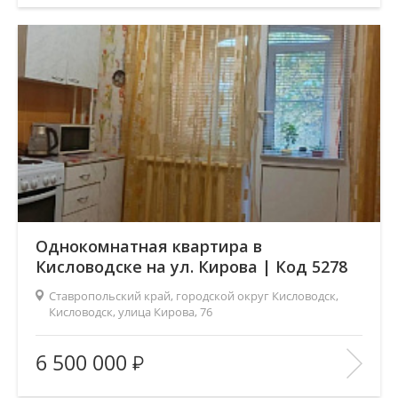
Этаж:
3/12
В ИЗБРАННОЕ
Однокомнатная квартира в
Кисловодске на ул. Кирова | Код 5278
Ставропольский край, городской округ Кисловодск,
Кисловодск, улица Кирова, 76
Площадь
(общ. /жил. /кухня), м2:
42/19/8
6 500 000
Число комнат:
1
Этаж:
2/5