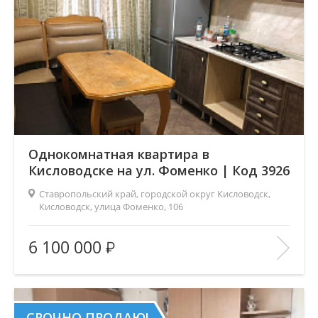
Однокомнатная квартира в
Кисловодске на ул. Фоменко | Код 3926
Ставропольский край, городской округ Кисловодск,
Кисловодск, улица Фоменко, 106
Площадь
(общ. /жил. /кухня), м2:
40/18/8
6 100 000
Число комнат:
1
Этаж:
1/5
В ИЗБРАННОЕ
СРОЧНО ПРОДАЮ!