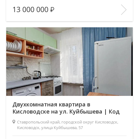
Площадь
(общ. /жил. /кухня), м2:
85/45/11
13 000 000
Число комнат:
3
Этаж:
1/5
В ИЗБРАННОЕ
Двухкомнатная квартира в
Кисловодске на ул. Куйбышева | Код
5292
Ставропольский край, городской округ Кисловодск,
Кисловодск, улица Куйбышева, 57
Площадь
(общ. /жил. /кухня), м2:
42/28/6