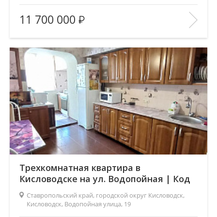
Площадь
(общ. /жил. /кухня), м2:
34/13/12
11 700 000
Число комнат:
1
Этаж:
1/9
В ИЗБРАННОЕ
Трехкомнатная квартира в
Кисловодске на ул. Водопойная | Код
5339
Ставропольский край, городской округ Кисловодск,
Кисловодск, Водопойная улица, 19