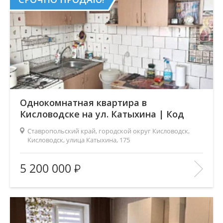
Однокомнатная квартира в
Кисловодске на ул. Катыхина | Код
5156
Ставропольский край, городской округ Кисловодск,
Кисловодск, улица Катыхина, 175
Площадь
(общ. /жил. /кухня), м2:
40/18/6
5 200 000
Число комнат:
1
Этаж:
2/5
В ИЗБРАННОЕ